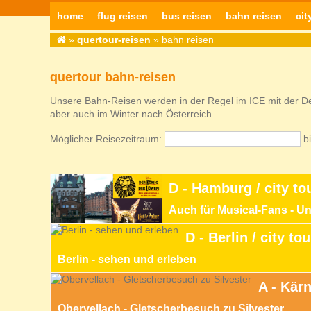
home
flug reisen
bus reisen
bahn reisen
cit
»
quertour-reisen
» bahn reisen
quertour bahn-reisen
Unsere Bahn-Reisen werden in der Regel im ICE mit der D
aber auch im Winter nach Österreich.
Möglicher Reisezeitraum:
b
D - Hamburg / city to
Auch für Musical-Fans - U
D - Berlin / city to
Berlin - sehen und erleben
A - Kärn
Obervellach - Gletscherbesuch zu Silvester