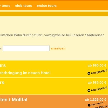
y tours
club tours
cruise tours
eutschen Bahn durchgeführt, vorzugsweise bei unseren Städtereisen,
is
anzeigen
urs
ab 995,00 €
Ausgebucht
nterbringung im neuen Hotel
urs
ab 965,00 €
Ausgebucht
ten / Mölltal
ab 1.325,00 €
nur noch
wenige Plätze