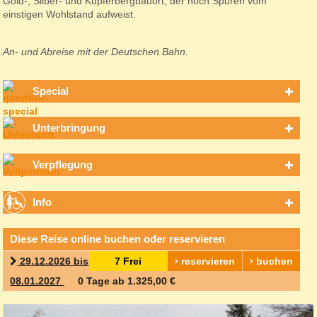
Gold-, Silber- und Kupferbergbauort, der noch Spuren vom
einstigen Wohlstand aufweist.
An- und Abreise mit der Deutschen Bahn.
Special
Unterbringung
Verpflegung
Info
Diese Reise online buchen oder reservieren
29.12.2026 bis
7 Frei
reservieren
buchen
08.01.2027
0 Tage ab 1.325,00 €