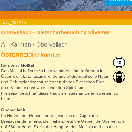
»
quertour-reisen
»
reise
»
kaernten-moelltal-winter
» a-
ovv_291225
Obervellach - Gletscherbesuch zu Silvester
A - Kärnten / Obervellach
ÖSTERREICH / Kärnten
Kärnten / Mölltal
Das Mölltal befindet sich im wunderschönen Kärnten in
Österreich. Eine faszinierende und wildromantische Natur-
und Gebirgslandschaft zeichnen dieses Fleckchen Erde
aus. Neben einem weitreichenden Sport- und
Freizeitangebot hat diese Region einiges an Sehenswertem zu
bieten.
Obervellach
Im Herzen der Hohen Tauern, wo sich die Gipfel der
Dreitausender aneinander reihen, liegt die Gemeinde Obervellach
auf 680 m Höhe. Sie ist der Hauptort des Mölltals und ein alter