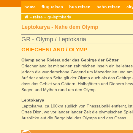
home
flug reisen
bus reisen
bahn reisen
cit
»
reise
» gr-leptokaria
Leptokarya - Nahe dem Olymp
GR - Olymp / Leptokaria
GRIECHENLAND / OLYMP
Olympische Riviera oder das Gebirge der Götter
Griechenland ist mit seinen zahlreichen Inseln ein beliebte
jedoch die wunderschöne Gegend um Mazedonien und am 
Auf der anderen Seite gilt der Olymp auch als das Gebirge d
dass das Gebiet von Göttern, Halbgöttern und Dienern bewo
Sagen und Mythen rund um den Olymp.
Leptokarya
Leptokarya, ca.100km südlich von Thessaloniki entfernt, i
Ortes Dion, wo vor langer langer Zeit die olympischen Sp
Ausblicke auf die Berggipfel des Olymps und des Ossas.