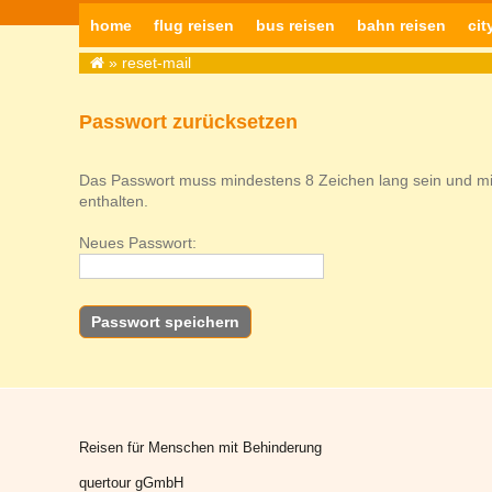
home
flug reisen
bus reisen
bahn reisen
cit
» reset-mail
Passwort zurücksetzen
Das Passwort muss mindestens 8 Zeichen lang sein und m
enthalten.
Neues Passwort:
Reisen für Menschen mit Behinderung
quertour gGmbH