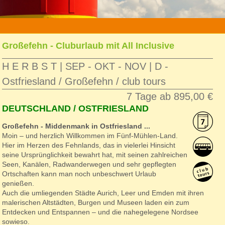
»
reise
»
d-ostfriesland-clubtours
» d-feh-101026
Großefehn - Cluburlaub mit All Inclusive
H E R B S T | SEP - OKT - NOV | D -
Ostfriesland / Großefehn / club tours
7 Tage ab 895,00 €
DEUTSCHLAND / OSTFRIESLAND
Großefehn - Middenmank in Ostfriesland ...
Moin – und herzlich Willkommen im Fünf-Mühlen-Land.
Hier im Herzen des Fehnlands, das in vielerlei Hinsicht
seine Ursprünglichkeit bewahrt hat, mit seinen zahlreichen
Seen, Kanälen, Radwanderwegen und sehr gepflegten
Ortschaften kann man noch unbeschwert Urlaub
genießen.
Auch die umliegenden Städte Aurich, Leer und Emden mit ihren
malerischen Altstädten, Burgen und Museen laden ein zum
Entdecken und Entspannen – und die nahegelegene Nordsee
sowieso.