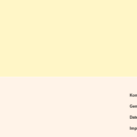
Kon
Gen
Dat
Imp