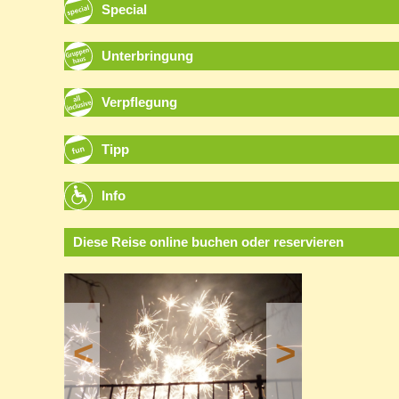
Special
Unterbringung
Verpflegung
Tipp
Info
Diese Reise online buchen oder reservieren
<
>