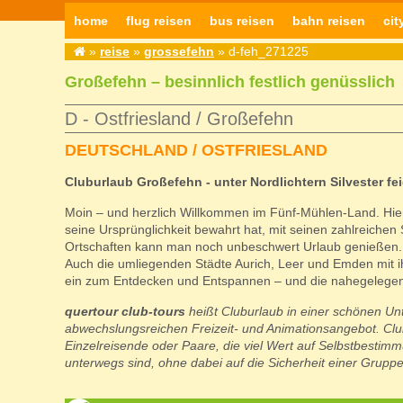
home
flug reisen
bus reisen
bahn reisen
cit
»
reise
»
grossefehn
» d-feh_271225
Großefehn – besinnlich festlich genüsslich
D - Ostfriesland / Großefehn
DEUTSCHLAND / OSTFRIESLAND
Cluburlaub Großefehn - unter Nordlichtern Silvester feie
Moin – und herzlich Willkommen im Fünf-Mühlen-Land. Hier 
seine Ursprünglichkeit bewahrt hat, mit seinen zahlreich
Ortschaften kann man noch unbeschwert Urlaub genießen.
Auch die umliegenden Städte Aurich, Leer und Emden mit i
ein zum Entdecken und Entspannen – und die nahegelege
quertour club-tours
heißt Cluburlaub in einer schönen Unte
abwechslungsreichen Freizeit- und Animationsangebot. Clubu
Einzelreisende oder Paare, die viel Wert auf Selbstbestimm
unterwegs sind, ohne dabei auf die Sicherheit einer Gruppe