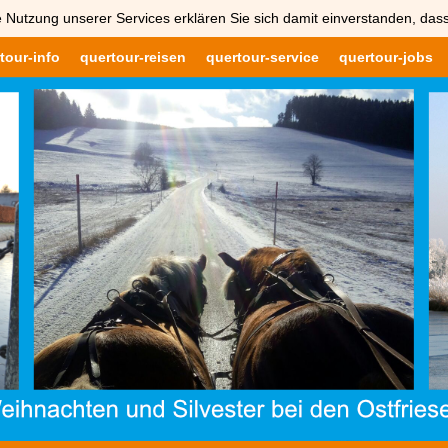
 Nutzung unserer Services erklären Sie sich damit einverstanden, das
tour-info
quertour-reisen
quertour-service
quertour-jobs