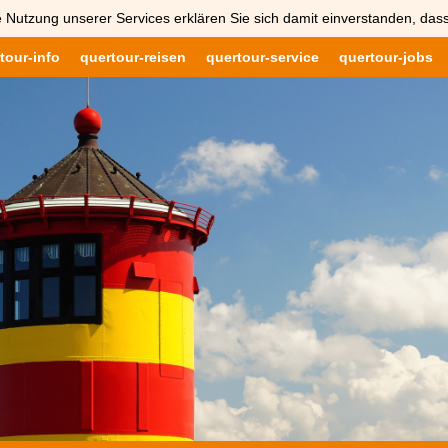
 Nutzung unserer Services erklären Sie sich damit einverstanden, das
tour-info
quertour-reisen
quertour-service
quertour-jobs