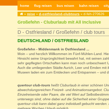
home
flug reisen
bus reisen
bahn reisen
cit
»
reise
»
d-ostfriesland-clubtours
» d-feh-270626
Großefehn - Cluburlaub mit All Inclusive
D - Ostfriesland / Großefehn / club tours
DEUTSCHLAND / OSTFRIESLAND
Großefehn - Middenmank in Ostfriesland ...
Moin – und herzlich Willkommen im Fünf-Mühlen-Land. Hier 
Hinsicht seine Ursprünglichkeit bewahrt hat, mit seinen 
sehr gepflegten Ortschaften kann man noch unbeschwert U
Auch die umliegenden Städte Aurich, Leer und Emden mit i
Museen laden ein zum Entdecken und Entspannen – und d
quertour club-tours
heißt Cluburlaub in einer schönen Unte
abwechslungsreichen Freizeit- und Animationsangebot. Clubu
Einzelreisende oder Paare, die viel Wert auf Selbstbestimm
unterwegs sind, ohne dabei auf die Sicherheit einer Gruppe
quertour-club kann dabei ganz individuell gebucht werden. 
mehrere Wochen Urlaub möglich.